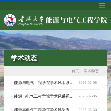
学术动态
首页
-
学术动态
能源与电气工程学院学术风采系列
2026-07-08
活动（十七）：阐明磺化生物质衍
生碳在环已酮自羟醛缩合中的催化
能源与电气工程学院学术风采系列
2026-07-06
机制，用于可持续生产喷气燃料中
活动（十六）：深共晶溶剂构建硬
间体
碳闭孔结构及其储钠性能研究
能源与电气工程学院学术风采系列
2026-06-30