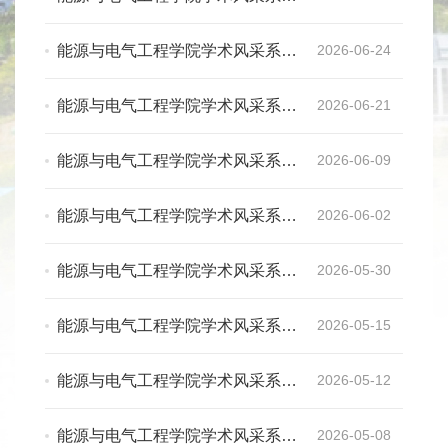
活动（十五）：我院韩红静副教授
团队在国际期刊《ACS Applied
能源与电气工程学院学术风采系列
2026-06-24
Nano Materials》上发表研究论文
活动（十四）：我院吴磊副教授团
队在国际期刊《Ploymer》上发表
能源与电气工程学院学术风采系列
2026-06-21
研究论文
活动（十三）：制备与SHG响应相
关的非中心-中心结构配位聚合物
能源与电气工程学院学术风采系列
2026-06-09
活动（十二）：我院李品副教授团
队在国际SCI能源类期刊发表高原
能源与电气工程学院学术风采系列
2026-06-02
数据中心相变储热优化原创研究成
活动（十一）：我院马恒瑞副教授
果
团队在IET旗下ESI、SYS期刊发表
能源与电气工程学院学术风采系列
2026-05-30
研究论文
活动（十）：我院张时维副教授团
队在国际期刊《Journal of Power
能源与电气工程学院学术风采系列
2026-05-15
Source》上发表研究论文
活动（九）：计及先进绝热压缩空
气储能系统热电协同的虚拟电厂多
能源与电气工程学院学术风采系列
2026-05-12
目标优化调度研究
活动（八）：考虑电极润湿性的水
电解制氢模型
能源与电气工程学院学术风采系列
2026-05-08