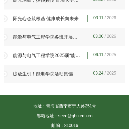
高光满满，捷报频传|青海大学第
四十六届田径运动会圆满收官
03.11
/ 2026
阳光心态筑根基 健康成长向未来
03.06
/ 2026
能源与电气工程学院各班开展新
学期主题班会
06.11
/ 2025
能源与电气工程学院2025届“能量
永续，电启新程”毕业晚会圆满落
幕
03.24
/ 2025
绽放生机！能电学院活动集锦
地址：青海省西宁市宁大路251号
邮箱地址：seee@qhu.edu.cn
邮编：810016