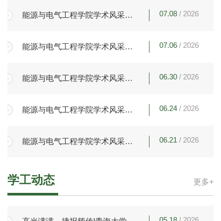
07.08
/ 2026
能源与电气工程学院学术风采系
列活动（十七）：阐明磺化生物
质衍生碳在环已酮自羟醛缩合中
07.06
/ 2026
能源与电气工程学院学术风采系
的催化机制，用于可持续生产喷
列活动（十六）：深共晶溶剂构
气燃料中间体
建硬碳闭孔结构及其储钠性能研
06.30
/ 2026
能源与电气工程学院学术风采系
究
列活动（十五）：我院韩红静副
教授团队在国际期刊《ACS
06.24
/ 2026
能源与电气工程学院学术风采系
Applied Nano Materials》上发表
列活动（十四）：我院吴磊副教
研究论文
授团队在国际期刊《Ploymer》上
06.21
/ 2026
能源与电气工程学院学术风采系
发表研究论文
列活动（十三）：制备与SHG响
应相关的非中心-中心结构配位聚
合物
学工动态
更多+
05.18
/ 2026